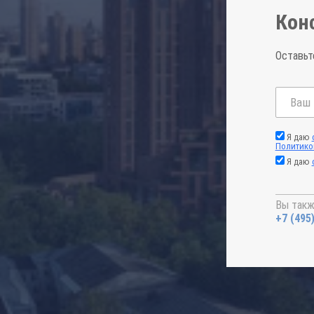
Кон
Оставьт
Я даю
Политико
Я даю
Вы такж
+7 (495