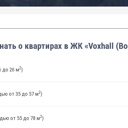
нать о квартирах в ЖК «Voxhall (В
2
 до 26 м
)
2
ью от 35 до 57 м
)
2
дью от 55 до 78 м
)