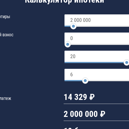
ртиры
й взнос
14 329 ₽
латеж
2 000 000 ₽