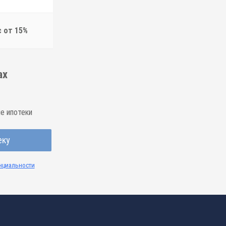
с от 15%
ах
е ипотеки
еку
нциальности